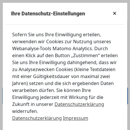
Ihre Datenschutz-Einstellungen
Sofern Sie uns Ihre Einwilligung erteilen,
Wir konnten den Inhalt nicht finden
verwenden wir Cookies zur Nutzung unseres
Webanalyse-Tools Matomo Analytics. Durch
Nutze alternativ die Katalogsuche
einen Klick auf den Button „Zustimmen“ erteilen
Sie uns Ihre Einwilligung dahingehend, dass wir
weiter
zu Analysezwecken Cookies (kleine Textdateien
mit einer Gültigkeitsdauer von maximal zwei
Jahren) setzen und die sich ergebenden Daten
verarbeiten dürfen. Sie können Ihre
Cookies anpassen
|
Datenschutz
|
Impressum
Einwilligung jederzeit mit Wirkung für die
Zukunft in unserer
Datenschutzerklärung
widerrufen.
BLM Stiftung Medienpädagogik Bayern, 2026
Datenschutzerklärung
Impressum
München. Alle Rechte vorbehalten.
Gefördert durch die Bayerische Staatskanzlei