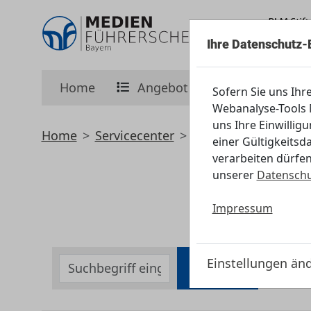
Ihre Datenschutz-
Home
Angebot
Initiative
Sofern Sie uns Ihr
Webanalyse-Tools M
uns Ihre Einwillig
Home
Servicecenter
Downloadbereich
einer Gültigkeitsd
verarbeiten dürfen
unserer
Datenschu
Impressum
Einstellungen än
Suche
Filter