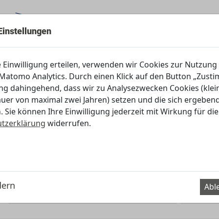
Einstellungen
Servicecenter
e Einwilligung erteilen, verwenden wir Cookies zur Nutzung
atomo Analytics. Durch einen Klick auf den Button „Zustim
ung dahingehend, dass wir zu Analysezwecken Cookies (klei
auer von maximal zwei Jahren) setzen und die sich ergebe
. Sie können Ihre Einwilligung jederzeit mit Wirkung für die
Suche
tzerklärung
widerrufen.
Suchbegriff eingeben oder
den Filter (Klassenstufe bzw. Thema) nutzen.
dern
Abl
: