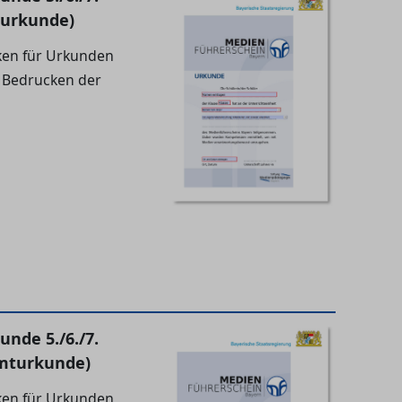
lurkunde)
en für Urkunden
 Bedrucken der
nde 5./6./7.
mturkunde)
en für Urkunden