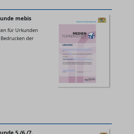
kunde mebis
en für Urkunden
 Bedrucken der
nde 5./6./7.