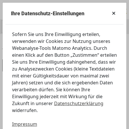
Ihre Datenschutz-Einstellungen
0
Sofern Sie uns Ihre Einwilligung erteilen,
verwenden wir Cookies zur Nutzung unseres
Home
Servicecenter
Presse
Bildservice
Webanalyse-Tools Matomo Analytics. Durch
einen Klick auf den Button „Zustimmen“ erteilen
Sie uns Ihre Einwilligung dahingehend, dass wir
Bildservice
zu Analysezwecken Cookies (kleine Textdateien
mit einer Gültigkeitsdauer von maximal zwei
Jahren) setzen und die sich ergebenden Daten
verarbeiten dürfen. Sie können Ihre
Fotos und Logos zum Download
Einwilligung jederzeit mit Wirkung für die
Hier finden Sie hochauflösendes Bildmaterial zum
Zukunft in unserer
Datenschutzerklärung
Medienführerschein Bayern. Die Bilder können Sie
widerrufen.
gerne kostenfrei für Ihre Berichterstattung über
Impressum
den Medienführerschein Bayern verwenden. Bitte