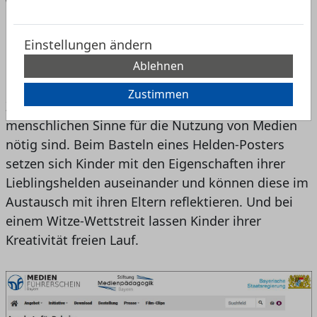
Witze-Wettstreit veranstalten
Die heute veröffentlichten „Angebote für Daheim“
Einstellungen ändern
bieten Eltern drei neue spielerische Anregungen,
Ablehnen
die einen kritischen und kompetenten Umgang
mit Medien in der Familie fördern: Mithilfe eines
Zustimmen
Zuordnungsspiels entdecken Kinder, welche
menschlichen Sinne für die Nutzung von Medien
nötig sind. Beim Basteln eines Helden-Posters
setzen sich Kinder mit den Eigenschaften ihrer
Lieblingshelden auseinander und können diese im
Austausch mit ihren Eltern reflektieren. Und bei
einem Witze-Wettstreit lassen Kinder ihrer
Kreativität freien Lauf.