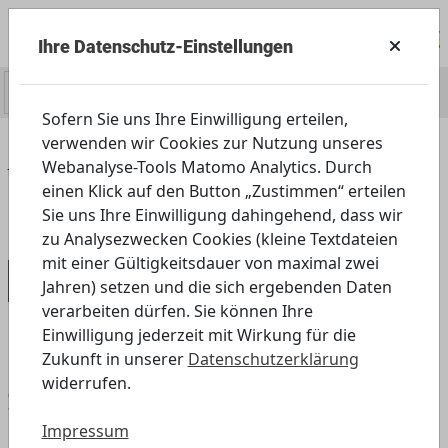
Ihre Datenschutz-Einstellungen
0
Sofern Sie uns Ihre Einwilligung erteilen,
verwenden wir Cookies zur Nutzung unseres
Home
Servicecenter
Presse
Webanalyse-Tools Matomo Analytics. Durch
Pressemitteilungen
einen Klick auf den Button „Zustimmen“ erteilen
Pressemitteilung, 20.05.2020
Sie uns Ihre Einwilligung dahingehend, dass wir
zu Analysezwecken Cookies (kleine Textdateien
mit einer Gültigkeitsdauer von maximal zwei
Pressemitteilung, 20.05.2020
Jahren) setzen und die sich ergebenden Daten
verarbeiten dürfen. Sie können Ihre
Einwilligung jederzeit mit Wirkung für die
Zukunft in unserer
Datenschutzerklärung
„Angebote für Daheim“ – ab heute neu:
widerrufen.
Zuordnungsspiel zu Medien, ein
Lieblingshelden-Poster basteln, einen
Impressum