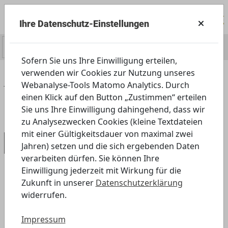
Ihre Datenschutz-Einstellungen
0
Sofern Sie uns Ihre Einwilligung erteilen,
verwenden wir Cookies zur Nutzung unseres
Home
Servicecenter
Presse
Webanalyse-Tools Matomo Analytics. Durch
Pressemitteilungen
einen Klick auf den Button „Zustimmen“ erteilen
Pressemitteilung, 23.04.2020
Sie uns Ihre Einwilligung dahingehend, dass wir
zu Analysezwecken Cookies (kleine Textdateien
mit einer Gültigkeitsdauer von maximal zwei
Pressemitteilung, 23.04.2020
Jahren) setzen und die sich ergebenden Daten
verarbeiten dürfen. Sie können Ihre
Einwilligung jederzeit mit Wirkung für die
„Angebote für Daheim“ – ab heute neu:
Zukunft in unserer
Datenschutzerklärung
beim Malen die eigene Mediennutzung
widerrufen.
hinterfragen, Werbesprüche erraten,
Fake News erkennen
Impressum