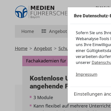
Ihre Datenschutz-
Home
Angebot
Initiative
Sofern Sie uns Ihr
Webanalyse-Tools M
uns Ihre Einwillig
Home
Angebot
Schule
Fachakademien 
einer Gültigkeitsd
verarbeiten dürfen
Fachakademien für Sozialpädagogik
unserer
Datenschu
Impressum
Kostenlose Unterrichtsmate
angehende Fachkräfte
Einstellungen än
3 Module
Kann flexibel auf mehrere Unterricht