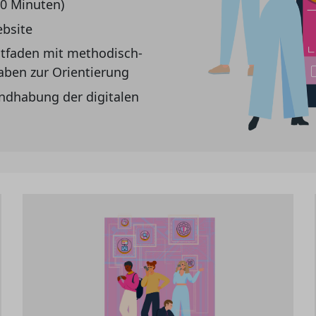
80 Minuten)
ebsite
leitfaden mit methodisch-
aben zur Orientierung
ndhabung der digitalen