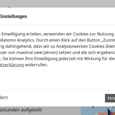
Einstellungen
Servicecenter
e Einwilligung erteilen, verwenden wir Cookies zur Nutzung
atomo Analytics. Durch einen Klick auf den Button „Zustim
ung dahingehend, dass wir zu Analysezwecken Cookies (klei
für Sozialpädagogik
auer von maximal zwei Jahren) setzen und die sich ergebe
. Sie können Ihre Einwilligung jederzeit mit Wirkung für die
tzerklärung
widerrufen.
rialien für
dern
Abl
sstunden aufgeteilt