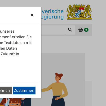
0
 unseres
men“ erteilen Sie
ne Textdateien mit
nden Daten
 Zukunft in
ehnen
Zustimmen