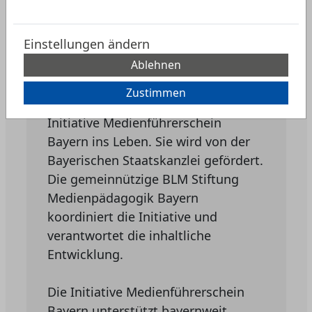
Für alle
Bildungseinrichtungen
Einstellungen ändern
Um die Medienkompetenz von
Ablehnen
Kindern, Jugendlichen und jungen
Erwachsenen zu stärken, rief die
Zustimmen
Bayerische Staatsregierung 2009 die
Initiative Medienführerschein
Bayern ins Leben. Sie wird von der
Bayerischen Staatskanzlei gefördert.
Die gemeinnützige BLM Stiftung
Medienpädagogik Bayern
koordiniert die Initiative und
verantwortet die inhaltliche
Entwicklung.
Die Initiative Medienführerschein
Bayern unterstützt bayernweit