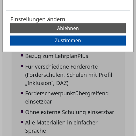
Kostenlose
Einstellungen ändern
Unterrichtsmaterialien zur
Ablehnen
Stärkung der
Zustimmen
Medienkompetenz
Bezug zum LehrplanPlus
Für verschiedene Förderorte
(Förderschulen, Schulen mit Profil
„Inklusion“, DAZ)
Förderschwerpunktübergreifend
einsetzbar
Ohne externe Schulung einsetzbar
Alle Materialien in einfacher
Sprache