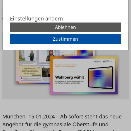
Medienführerscheins Bayern zum Umgang mit
Informationen in Social-Media-Angeboten vor
Einstellungen ändern
Wahlen veröffentlicht
Ablehnen
Zustimmen
München, 15.01.2024 – Ab sofort steht das neue
Angebot für die gymnasiale Oberstufe und