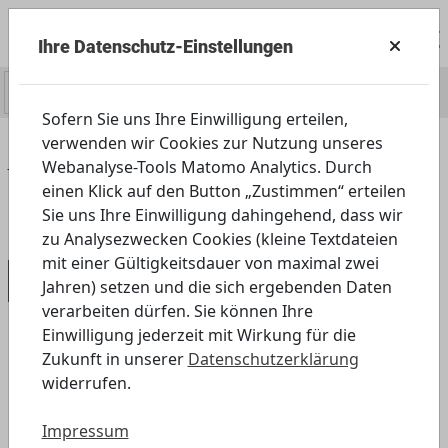
Ihre Datenschutz-Einstellungen
0
Sofern Sie uns Ihre Einwilligung erteilen,
verwenden wir Cookies zur Nutzung unseres
Home
Servicecenter
Presse
Webanalyse-Tools Matomo Analytics. Durch
Pressemitteilungen
einen Klick auf den Button „Zustimmen“ erteilen
Pressemitteilung, 15.01.2024
Sie uns Ihre Einwilligung dahingehend, dass wir
zu Analysezwecken Cookies (kleine Textdateien
mit einer Gültigkeitsdauer von maximal zwei
Pressemitteilung, 15.01.2024
Jahren) setzen und die sich ergebenden Daten
verarbeiten dürfen. Sie können Ihre
Einwilligung jederzeit mit Wirkung für die
Zukunft in unserer
Datenschutzerklärung
Medienkompetenz von Erstwählerinnen
widerrufen.
und Erstwählern stärken
Impressum
Digitale Unterrichtsmaterialien des