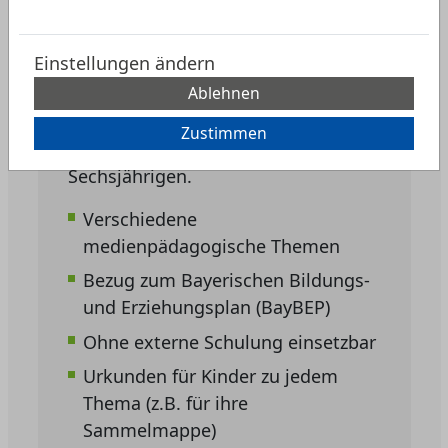
Kostenlose Materialien für
Kindertageseinrichtungen
Einstellungen ändern
Pädagogische Fachkräfte finden hier
Ablehnen
Anregungen für eine kindgerechte
und alltagsnahe Stärkung der
Zustimmen
Medienkompetenz von Drei- bis
Sechsjährigen.
Verschiedene
medienpädagogische Themen
Bezug zum Bayerischen Bildungs-
und Erziehungsplan (BayBEP)
Ohne externe Schulung einsetzbar
Urkunden für Kinder zu jedem
Thema (z.B. für ihre
Sammelmappe)