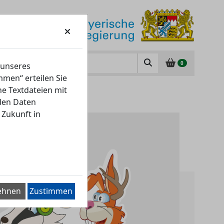
0
 unseres
men“ erteilen Sie
ne Textdateien mit
nden Daten
 Zukunft in
ehnen
Zustimmen