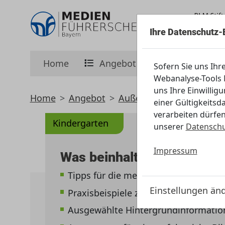
Ihre Datenschutz-
Home
Angebot
Initiative
Sofern Sie uns Ihr
Webanalyse-Tools M
uns Ihre Einwillig
Home
Angebot
Außerschulisch
Kinder
einer Gültigkeitsd
verarbeiten dürfen
Kindergarten
unserer
Datenschu
Impressum
Was beinhalten die Module
Tipps für die medienpädagogische Ar
Einstellungen än
Praxisbeispiele zum selber ausprob
Ausgewählte Hintergrundinformatio