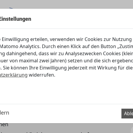
Einstellungen
Servicecenter
e Einwilligung erteilen, verwenden wir Cookies zur Nutzung
atomo Analytics. Durch einen Klick auf den Button „Zustim
ung dahingehend, dass wir zu Analysezwecken Cookies (klei
garten
auer von maximal zwei Jahren) setzen und die sich ergebe
. Sie können Ihre Einwilligung jederzeit mit Wirkung für die
tzerklärung
widerrufen.
?
beit mit Drei- bis Sechsjährigen
dern
Abl
ieren (in den Themenmodulen)
nen