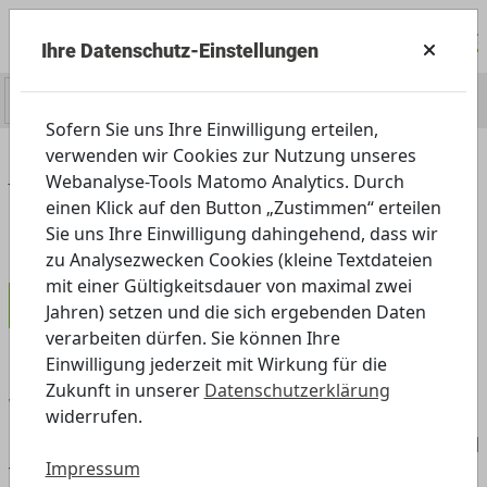
Ihre Datenschutz-Einstellungen
0
Sofern Sie uns Ihre Einwilligung erteilen,
verwenden wir Cookies zur Nutzung unseres
Home
Angebot
Außerschulisch
Webanalyse-Tools Matomo Analytics. Durch
Angebote für Daheim
einen Klick auf den Button „Zustimmen“ erteilen
Wie wirst du zum Super-Verkäufer?
Sie uns Ihre Einwilligung dahingehend, dass wir
zu Analysezwecken Cookies (kleine Textdateien
mit einer Gültigkeitsdauer von maximal zwei
Kindergarten
Jahren) setzen und die sich ergebenden Daten
verarbeiten dürfen. Sie können Ihre
Einwilligung jederzeit mit Wirkung für die
Zukunft in unserer
Datenschutzerklärung
Wie wirst du zum Super-Verkäufer?
widerrufen.
Flyer, Plakate, Anzeigen in Zeitschriften, Radio- und
Impressum
TV-Spots – es gibt viele verschiedene Formen, um