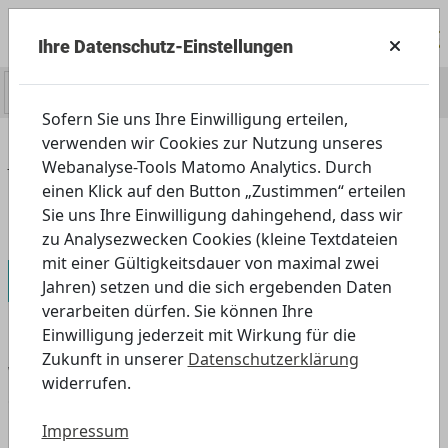
Ihre Datenschutz-Einstellungen
0
Sofern Sie uns Ihre Einwilligung erteilen,
verwenden wir Cookies zur Nutzung unseres
Home
Angebot
Außerschulisch
Webanalyse-Tools Matomo Analytics. Durch
Angebote für Daheim
einen Klick auf den Button „Zustimmen“ erteilen
Welche Geräusche passen zur Geschichte?
Sie uns Ihre Einwilligung dahingehend, dass wir
zu Analysezwecken Cookies (kleine Textdateien
mit einer Gültigkeitsdauer von maximal zwei
3. und 4. Jahrgangsstufe
Jahren) setzen und die sich ergebenden Daten
verarbeiten dürfen. Sie können Ihre
Einwilligung jederzeit mit Wirkung für die
Zukunft in unserer
Datenschutzerklärung
Welche Geräusche passen zur
widerrufen.
Geschichte?
Impressum
Die Tür schlägt zu, der Nachbarshund bellt, ein