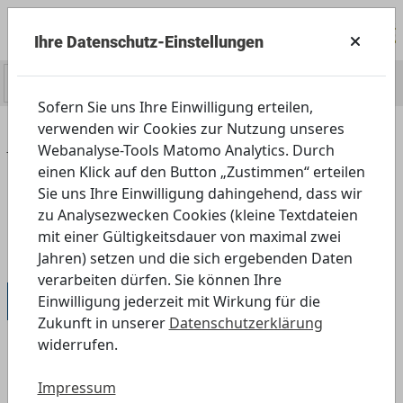
Ihre Datenschutz-Einstellungen
0
Sofern Sie uns Ihre Einwilligung erteilen,
verwenden wir Cookies zur Nutzung unseres
Home
Angebot
Schule
Webanalyse-Tools Matomo Analytics. Durch
Weiterführende Schulen
einen Klick auf den Button „Zustimmen“ erteilen
8., 9. und 10. Jahrgangsstufe
Sie uns Ihre Einwilligung dahingehend, dass wir
zu Analysezwecken Cookies (kleine Textdateien
Likes für sexy Content
mit einer Gültigkeitsdauer von maximal zwei
Digitale Elemente für die Variante ab 13 Jahren
Jahren) setzen und die sich ergebenden Daten
verarbeiten dürfen. Sie können Ihre
8., 9. und 10. Jahrgangsstufe
Einwilligung jederzeit mit Wirkung für die
Zukunft in unserer
Datenschutzerklärung
widerrufen.
Digitale Elemente für die Variante
Impressum