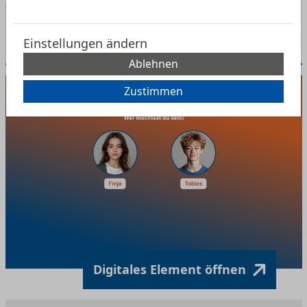
empfohlen ab 13 Jahren
Einstellungen ändern
Digitales Element: Der Beziehungs-Chat
Ablehnen
Zustimmen
Digitales Element öffnen