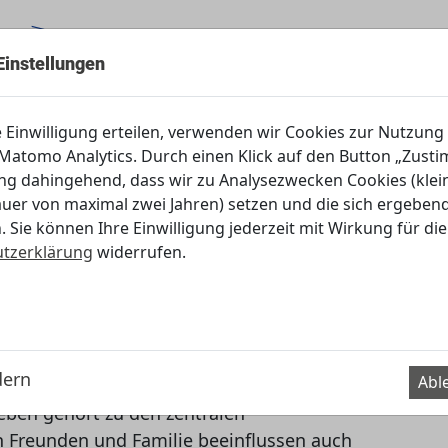
Einstellungen
Servicecenter
e Einwilligung erteilen, verwenden wir Cookies zur Nutzung
atomo Analytics. Durch einen Klick auf den Button „Zustim
ung dahingehend, dass wir zu Analysezwecken Cookies (klei
 Schulen
8., 9. und 10. Jahrgangsstufe
Likes für
auer von maximal zwei Jahren) setzen und die sich ergebe
. Sie können Ihre Einwilligung jederzeit mit Wirkung für die
tzerklärung
widerrufen.
isierte Medieninhalte und ihren
- und Beziehungsbild verstehen und
dern
Abl
eben gehört zu den zentralen
 Freunden und Familie beeinflussen auch