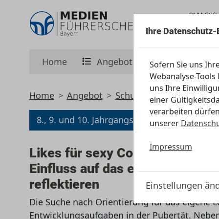
Ihre Datenschutz-
Home
Angebot
Initiative
Sofern Sie uns Ihr
Webanalyse-Tools M
uns Ihre Einwillig
Home
Angebot
Schule
Weiterführende
einer Gültigkeitsd
verarbeiten dürfen
8., 9. und 10. Jahrgangsstufe
unserer
Datenschu
Impressum
Likes für sexy Content – Sexual
Einfluss auf das eigene Selbst
reflektieren
Einstellungen än
Die Suche nach Orientierung für das eigene L
Entwicklungsaufgaben in der Pubertät. Neben