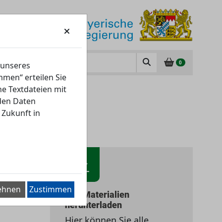
0
 unseres
men“ erteilen Sie
ne Textdateien mit
 sexy Content
nden Daten
 Zukunft in
ehnen
Zustimmen
Alle Materialien
herunterladen
Hier können Sie alle