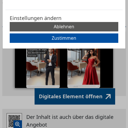
empfohlen ab 15 Jahren
Einstellungen ändern
Digitales Element: Dating-Influencer
Ablehnen
Zustimmen
Digitales Element öffnen
Der Inhalt ist auch über das digitale
Angebot