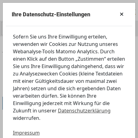
Ihre Datenschutz-Einstellungen
0
Sofern Sie uns Ihre Einwilligung erteilen,
verwenden wir Cookies zur Nutzung unseres
Home
Angebot
Schule
Webanalyse-Tools Matomo Analytics. Durch
Weiterführende Schulen
einen Klick auf den Button „Zustimmen“ erteilen
8., 9. und 10. Jahrgangsstufe
Sie uns Ihre Einwilligung dahingehend, dass wir
zu Analysezwecken Cookies (kleine Textdateien
Likes für sexy Content
mit einer Gültigkeitsdauer von maximal zwei
Digitale Elemente für die Variante ab 15 Jahren
Jahren) setzen und die sich ergebenden Daten
verarbeiten dürfen. Sie können Ihre
8., 9. und 10. Jahrgangsstufe
Einwilligung jederzeit mit Wirkung für die
Zukunft in unserer
Datenschutzerklärung
widerrufen.
Digitale Elemente für die Variante
Impressum