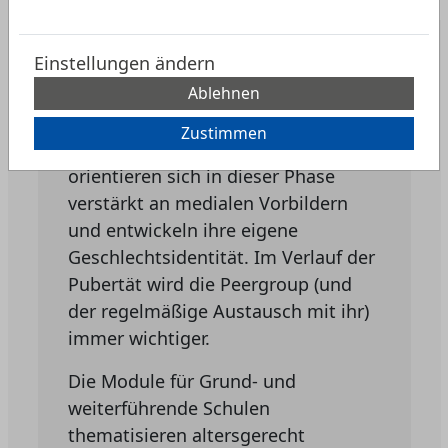
Material „Sexualität und
Medien“
Einstellungen ändern
Ablehnen
Die sogenannte Vorpubertät beginnt
bei den meisten Kindern gegen Ende
Zustimmen
der Grundschulzeit. Kinder
orientieren sich in dieser Phase
verstärkt an medialen Vorbildern
und entwickeln ihre eigene
Geschlechtsidentität. Im Verlauf der
Pubertät wird die Peergroup (und
der regelmäßige Austausch mit ihr)
immer wichtiger.
Die Module für Grund- und
weiterführende Schulen
thematisieren altersgerecht