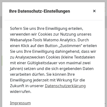
Ihre Datenschutz-Einstellungen
0
Sofern Sie uns Ihre Einwilligung erteilen,
verwenden wir Cookies zur Nutzung unseres
Home
Angebot
Außerschulisch
Webanalyse-Tools Matomo Analytics. Durch
Kindergarten
So stark, so schlau, so witzig
einen Klick auf den Button „Zustimmen“ erteilen
Sie uns Ihre Einwilligung dahingehend, dass wir
zu Analysezwecken Cookies (kleine Textdateien
Kindergarten
mit einer Gültigkeitsdauer von maximal zwei
Jahren) setzen und die sich ergebenden Daten
verarbeiten dürfen. Sie können Ihre
Einwilligung jederzeit mit Wirkung für die
So stark, so schlau, so witzig –
Zukunft in unserer
Datenschutzerklärung
Medienhelden unter die Lupe nehmen
widerrufen.
und einordnen
Impressum
Heldinnen und Helden in Büchern, Hörspielen oder