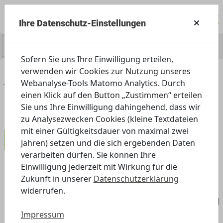
Ihre Datenschutz-Einstellungen
0
Sofern Sie uns Ihre Einwilligung erteilen,
verwenden wir Cookies zur Nutzung unseres
Home
Angebot
Außerschulisch
Webanalyse-Tools Matomo Analytics. Durch
Kindergarten
einen Klick auf den Button „Zustimmen“ erteilen
Medienkompetenz für die Kleinsten
Sie uns Ihre Einwilligung dahingehend, dass wir
zu Analysezwecken Cookies (kleine Textdateien
mit einer Gültigkeitsdauer von maximal zwei
Kindergarten
Jahren) setzen und die sich ergebenden Daten
verarbeiten dürfen. Sie können Ihre
Einwilligung jederzeit mit Wirkung für die
Zukunft in unserer
Datenschutzerklärung
Medienkompetenz für die Kleinsten –
widerrufen.
Grundlagen für den pädagogischen Alltag
Impressum
Das Modul bietet eine anschauliche Einführung in