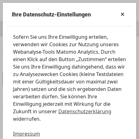
Ihre Datenschutz-Einstellungen
0
Sofern Sie uns Ihre Einwilligung erteilen,
verwenden wir Cookies zur Nutzung unseres
Home
Angebot
Außerschulisch
Webanalyse-Tools Matomo Analytics. Durch
Kindergarten
Was läuft denn da?
einen Klick auf den Button „Zustimmen“ erteilen
Sie uns Ihre Einwilligung dahingehend, dass wir
zu Analysezwecken Cookies (kleine Textdateien
Kindergarten
mit einer Gültigkeitsdauer von maximal zwei
Jahren) setzen und die sich ergebenden Daten
verarbeiten dürfen. Sie können Ihre
Einwilligung jederzeit mit Wirkung für die
Was läuft denn da? Medien im Alltag
Zukunft in unserer
Datenschutzerklärung
entdecken und verstehen
widerrufen.
Radiohören beim Kochen, unterwegs ein Blick auf
Impressum
das Smartphone oder gemeinschaftliches