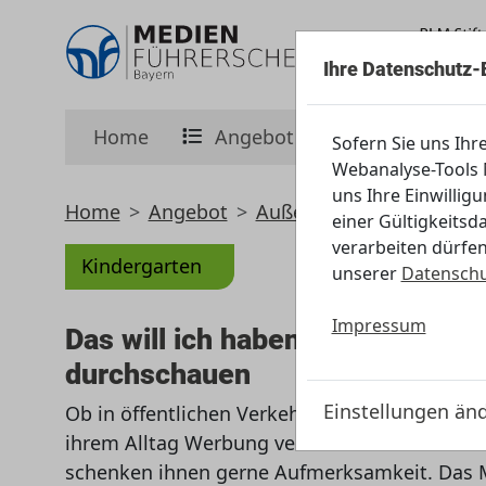
Ihre Datenschutz-
Home
Angebot
Initiative
Sofern Sie uns Ihr
Webanalyse-Tools M
uns Ihre Einwillig
Home
Angebot
Außerschulisch
Kinder
einer Gültigkeitsd
verarbeiten dürfen
Kindergarten
unserer
Datenschu
Impressum
Das will ich haben! Werbung u
durchschauen
Einstellungen än
Ob in öffentlichen Verkehrsmitteln, im Ferns
ihrem Alltag Werbung verschiedenster Art. Si
schenken ihnen gerne Aufmerksamkeit. Das Mo