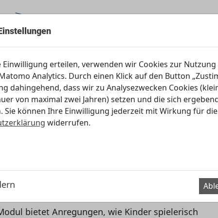
Einstellungen
Servicecenter
e Einwilligung erteilen, verwenden wir Cookies zur Nutzung
atomo Analytics. Durch einen Klick auf den Button „Zustim
ung dahingehend, dass wir zu Analysezwecken Cookies (klei
garten
Das will ich haben!
auer von maximal zwei Jahren) setzen und die sich ergebe
. Sie können Ihre Einwilligung jederzeit mit Wirkung für die
tzerklärung
widerrufen.
nd Merchandising erkennen und
dern
ehen oder in digitalen Medien – Kindern begegnet in
Abl
e sind fasziniert von den bunten Inhalten und
dul bietet Anregungen, wie Kinder spielerisch