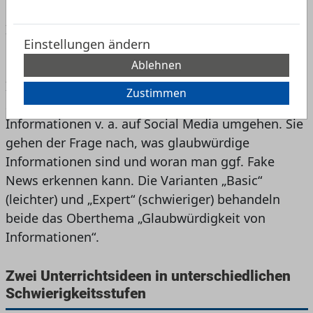
und hinterfragen
Informationsbeschaffung und Meinungsbildung
Einstellungen ändern
gehören zum Alltag von Jugendlichen. Die
Ablehnen
Unterrichtseinheit fordert dazu auf, die eigene
Informationskompetenz zu hinterfragen. Die
Zustimmen
Schülerinnen und Schüler reflektieren, wie sie mit
Informationen v. a. auf Social Media umgehen. Sie
gehen der Frage nach, was glaubwürdige
Informationen sind und woran man ggf. Fake
News erkennen kann. Die Varianten „Basic“
(leichter) und „Expert“ (schwieriger) behandeln
beide das Oberthema „Glaubwürdigkeit von
Informationen“.
Zwei Unterrichtsideen in unterschiedlichen
Schwierigkeitsstufen