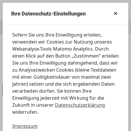
Ihre Datenschutz-Einstellungen
0
Sofern Sie uns Ihre Einwilligung erteilen,
verwenden wir Cookies zur Nutzung unseres
Home
Angebot
Schule
Webanalyse-Tools Matomo Analytics. Durch
Weiterführende Schulen
einen Klick auf den Button „Zustimmen“ erteilen
8., 9. und 10. Jahrgangsstufe
Sie uns Ihre Einwilligung dahingehend, dass wir
zu Analysezwecken Cookies (kleine Textdateien
Open Air in Mittstadt
mit einer Gültigkeitsdauer von maximal zwei
Jahren) setzen und die sich ergebenden Daten
8. und 9. Jahrgangsstufe
verarbeiten dürfen. Sie können Ihre
Einwilligung jederzeit mit Wirkung für die
Zukunft in unserer
Datenschutzerklärung
widerrufen.
Open Air in Mittstadt – Die mediale
Darstellung von Krisen reflektieren und
Impressum