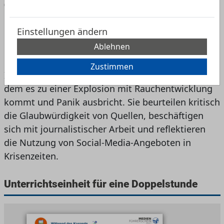
die Glaubwürdigkeit von Quellen
bewerten
Einstellungen ändern
Kernstück der Unterrichtseinheit ist das digitale
Ablehnen
Element „Open Air in Mittstadt“: Die Schülerinnen
und Schüler beschäftigen sich mit der
Zustimmen
Informationslage über ein fiktives Konzert, bei
dem es zu einer Explosion mit Rauchentwicklung
kommt und Panik ausbricht. Sie beurteilen kritisch
die Glaubwürdigkeit von Quellen, beschäftigen
sich mit journalistischer Arbeit und reflektieren
die Nutzung von Social-Media-Angeboten in
Krisenzeiten.
Unterrichtseinheit für eine Doppelstunde